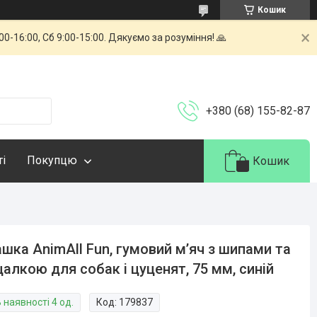
Кошик
-16:00, Сб 9:00-15:00. Дякуємо за розуміння! 🙏
+380 (68) 155-82-87
ті
Покупцю
Кошик
ашка AnimAll Fun, гумовий мʼяч з шипами та
алкою для собак і цуценят, 75 мм, синій
 наявності 4 од.
Код:
179837