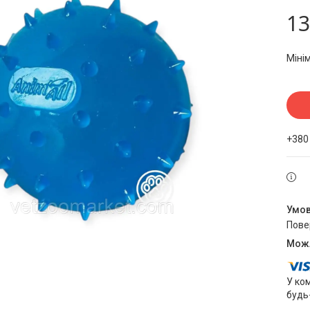
13
Міні
+380
пов
У ко
будь