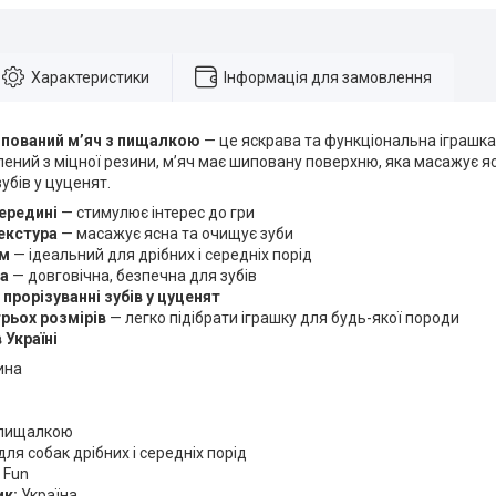
Характеристики
Інформація для замовлення
ипований мʼяч з пищалкою
— це яскрава та функціональна іграшка 
лений з міцної резини, мʼяч має шиповану поверхню, яка масажує я
убів у цуценят.
ередині
— стимулює інтерес до гри
екстура
— масажує ясна та очищує зуби
мм
— ідеальний для дрібних і середніх порід
на
— довговічна, безпечна для зубів
 прорізуванні зубів у цуценят
трьох розмірів
— легко підібрати іграшку для будь-якої породи
 Україні
ина
 пищалкою
для собак дрібних і середніх порід
 Fun
ик:
Україна