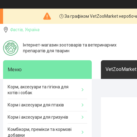
🕒 За графіком VetZooMarket неробочи
Фастів, Україна
Інтернет-магазин зоотоварів та ветеринарних
препаратів для тварин
VetZooMarket
Корм, аксесуари та гігієна для
котів і собак
Корм і аксесуари для птахів
Корм і аксесуари для гризунів
Комбікорм, премікси та кормові
добавки