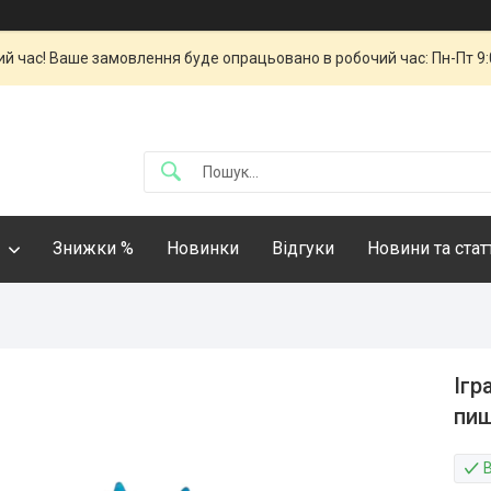
й час! Ваше замовлення буде опрацьовано в робочий час: Пн-Пт 9:00
Знижки %
Новинки
Відгуки
Новини та стат
Ігр
пищ
В