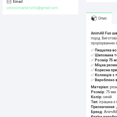
vetzoomarket.info@gmail.com
Опис
AnimAll Fun ш
порід. Виготов
прорізуванню з
✅
Пищалка вс
✅
Шипована т
✅
Розмір 75 
✅
Міцна рези
✅
Корисна при
✅
Колекція з 
✅
Вироблено в
Матеріал:
рез
Розмір:
75 мм
Колір:
синій
Тип:
іграшка з
Призначення:
Бренд:
AnimAll
Країна виробн