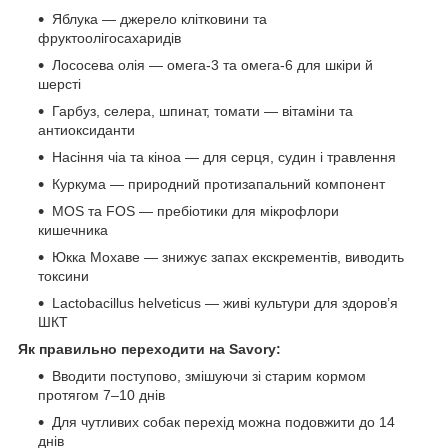
Яблука — джерело клітковини та
фруктоолігосахаридів
Лососева олія — омега‑3 та омега‑6 для шкіри й
шерсті
Гарбуз, селера, шпинат, томати — вітаміни та
антиоксиданти
Насіння чіа та кіноа — для серця, судин і травлення
Куркума — природний протизапальний компонент
MOS та FOS — пребіотики для мікрофлори
кишечника
Юкка Мохаве — знижує запах екскрементів, виводить
токсини
Lactobacillus helveticus — живі культури для здоров’я
ШКТ
Як правильно переходити на Savory:
Вводити поступово, змішуючи зі старим кормом
протягом 7–10 днів
Для чутливих собак перехід можна подовжити до 14
днів