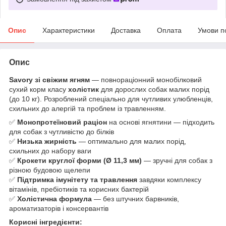
Опис
Характеристики
Доставка
Оплата
Умови п
Опис
Savory зі свіжим ягням
— повнораціонний монобілковий
сухий корм класу
холістик
для дорослих собак малих порід
(до 10 кг). Розроблений спеціально для чутливих улюбленців,
схильних до алергій та проблем із травленням.
✅
Монопротеїновий раціон
на основі ягнятини — підходить
для собак з чутливістю до білків
✅
Низька жирність
— оптимально для малих порід,
схильних до набору ваги
✅
Крокети круглої форми (Ø 11,3 мм)
— зручні для собак з
різною будовою щелепи
✅
Підтримка імунітету та травлення
завдяки комплексу
вітамінів, пребіотиків та корисних бактерій
✅
Холістична формула
— без штучних барвників,
ароматизаторів і консервантів
Корисні інгредієнти: