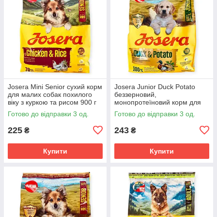
Josera Mini Senior сухий корм
Josera Junior Duck Potato
для малих собак похилого
беззерновий,
віку з куркою та рисом 900 г
монопротеїновий корм для
безглютеновий з дрібними
цуценят з качкою та
Готово до відправки 3 од.
Готово до відправки 3 од.
крокетами
картоплею 900 г
монопротеїновий для всіх
225
243
₴
₴
порід
Купити
Купити