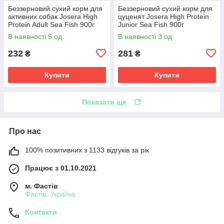
Беззерновий сухий корм для
Беззерновий сухий корм для
активних собак Josera High
цуценят Josera High Protein
Protein Adult Sea Fish 900г
Junior Sea Fish 900г
раціон з морською рибою,
високоенергетичний раціон з
В наявності 5 од.
В наявності 3 од.
лососем, мідіями
морською рибою, лососем
232
281
₴
₴
Купити
Купити
Показати ще
Про нас
100% позитивних з 1133 відгуків за рік
Працює з 01.10.2021
м. Фастів
Фастів, Україна
Контакти