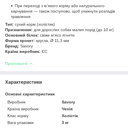
При переході з м’якого корму або натурального
харчування — також поступово, щоб уникнути розладів
травлення
Тип:
сухий корм (холістик)
Призначення:
для дорослих собак малих порід (до 10 кг)
Основний білок:
свіже м’ясо ягняти
Форма крокет:
кругла, Ø 11,3 мм
Бренд:
Savory
Країна виробник:
ЄС
Приховати
Характеристики
Основні характеристики
Виробник
Savory
Країна виробник
Чехія
Клас корму
Холістік
Вага упаковки
3 кг