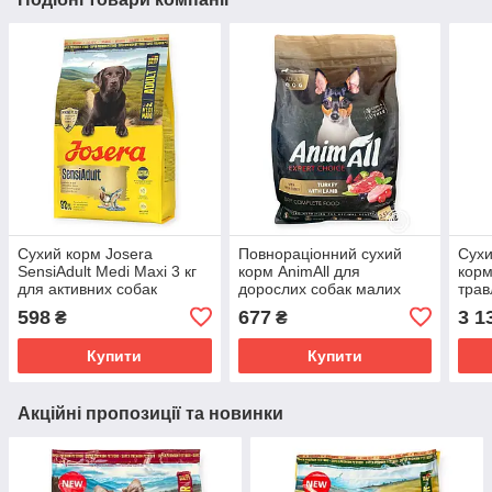
Сухий корм Josera
Повнораціонний сухий
Сухи
SensiAdult Medi Maxi 3 кг
корм AnimAll для
корм
для активних собак
дорослих собак малих
трав
середніх та великих порід
порід, зі свіжою індичкою
Jose
598
677
3 1
₴
₴
із чутливим травленням з
та ягням, 2.5 кг
качкою та лососе
Купити
Купити
Акційні пропозиції та новинки