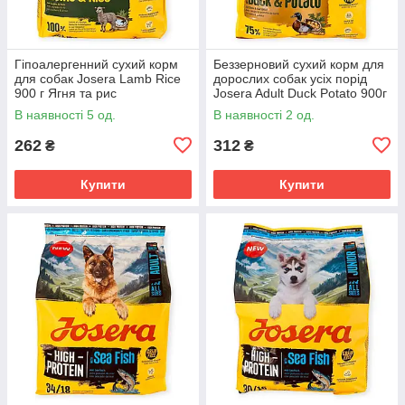
Гіпоалергенний сухий корм
Беззерновий сухий корм для
для собак Josera Lamb Rice
дорослих собак усіх порід
900 г Ягня та рис
Josera Adult Duck Potato 900г
монопротеїновий раціон для
гіпоалергенний раціон з
В наявності 5 од.
В наявності 2 од.
собак із чутливим
качкою
травленням
262
312
₴
₴
Купити
Купити