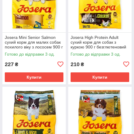
Josera Mini Senior Salmon
Josera High Protein Adult
сухий корм для малих собак
сухий корм для собак з
похилого віку з лососем 900 г
куркою 900 г безглютеновий
беззерновий
для активних робочих та
Готово до відправки 3 од.
Готово до відправки 3 од.
монопротеїновий
спортивних порід
227
210
₴
₴
Купити
Купити