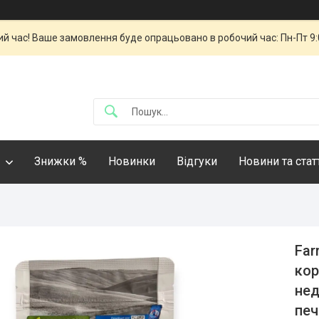
й час! Ваше замовлення буде опрацьовано в робочий час: Пн-Пт 9:00
Знижки %
Новинки
Відгуки
Новини та стат
Far
кор
нед
печ