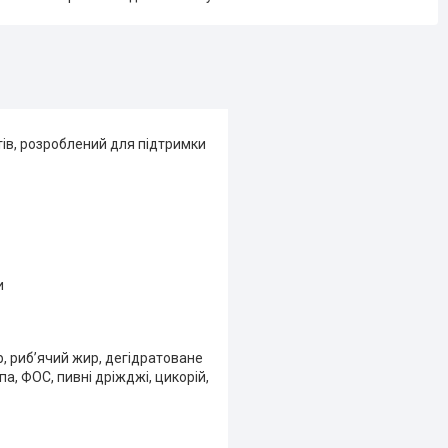
ів, розроблений для підтримки
и
р, риб’ячий жир, дегідратоване
а, ФОС, пивні дріжджі, цикорій,