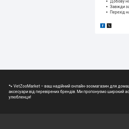
Добову но
Завжди за
Перехід н
🐾 VetZooMarket – ваш надійний онлайн-зоомагазин для домашні
аксесуари від перевірених брендів. Ми пропонуємо широкий асо
улюбленця!