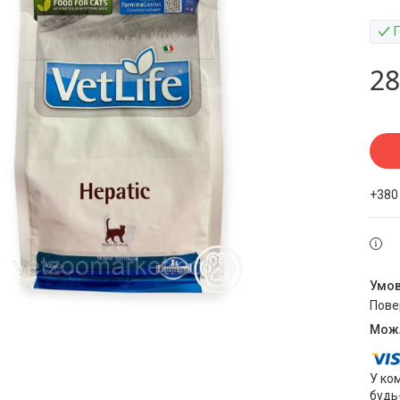
Г
28
+380
пов
У ко
будь