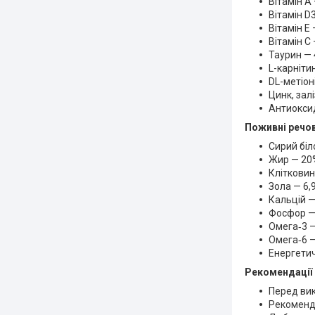
Вітамін А
Вітамін D
Вітамін Е
Вітамін С
Таурин — 
L-карніти
DL-метіон
Цинк, зал
Антиоксид
Поживні речо
Сирий біл
Жир — 20
Клітковин
Зола — 6,
Кальцій —
Фосфор —
Омега‑3 —
Омега‑6 —
Енергетич
Рекомендації
Перед вик
Рекомендо