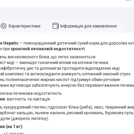
Характеристики
Інформація для замовлення
fe Hepatic
— повнораціонний дієтичний сухий корм для дорослих кот
ки при
хронічній печінковій недостатності
.
ень високоякісного білка, що легко засвоюється
ст міді — зменшує токсичний вплив на клітини печінки
ифібротичну дію та допомагає протидіяти відкладенню міді
ний комплекс та антиоксиданти знижують клітинний окисний стрес
ень поліненасичених жирних кислот підтримує обмін речовин
вані вуглеводи забезпечують енергію без перевантаження печінк
онічна печінкова недостатність
ня:
вагітність та лактація
, кукурудзяний глютен, гідролізат білка (риба), овес, тваринний жи
карбонат кальцію, льняне насіння, рисовий крохмаль, бурякова пульп
дули (джерело лютеїну).
и (на 1 кг):