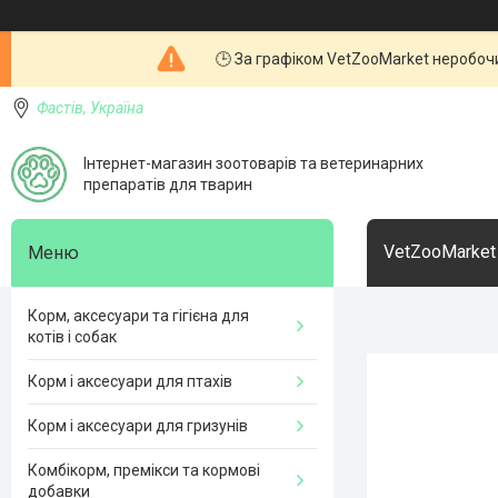
🕒 За графіком VetZooMarket неробочи
Фастів, Україна
Інтернет-магазин зоотоварів та ветеринарних
препаратів для тварин
VetZooMarket
Корм, аксесуари та гігієна для
котів і собак
Корм і аксесуари для птахів
Корм і аксесуари для гризунів
Комбікорм, премікси та кормові
добавки