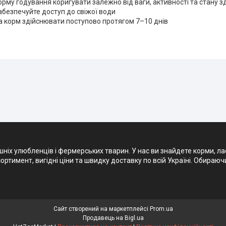
рму годування коригувати залежно від ваги, активності та стану з
безпечуйте доступ до свіжої води
а корм здійснювати поступово протягом 7–10 днів
х улюбленців і фермерських тварин. У нас ви знайдете корми, ласощ
ртимент, вигідні ціни та швидку доставку по всій Україні. Обираюч
Сайт створений на маркетплейсі
Prom.ua
Продавець на Bigl.ua