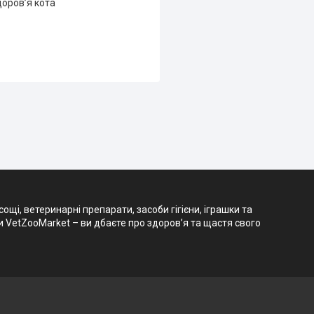
доров’я кота
і, ветеринарні препарати, засоби гігієни, іграшки та
и VetZooMarket – ви дбаєте про здоров’я та щастя свого