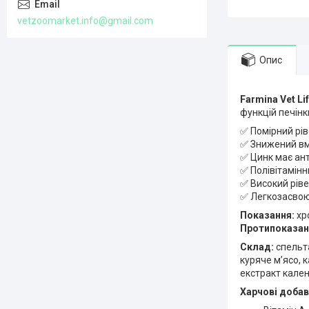
vetzoomarket.info@gmail.com
Опис
Farmina Vet Li
функцій печін
✅ Помірний рів
✅ Знижений вмі
✅ Цинк має ант
✅ Полівітамін
✅ Високий рів
✅ Легкозасвою
Показання:
хр
Протипоказан
Склад:
спельта
куряче м’ясо, 
екстракт кален
Харчові добавк