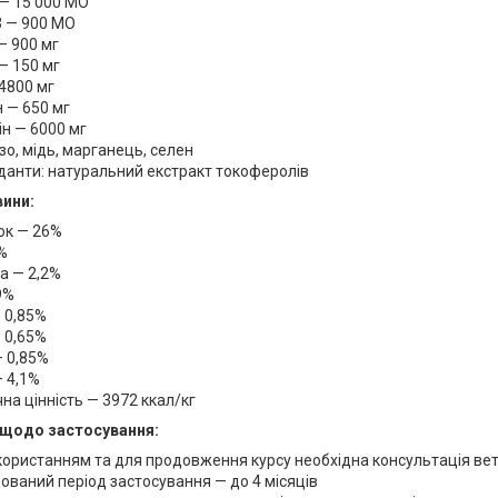
 — 15 000 МО
3 — 900 МО
 — 900 мг
 — 150 мг
4800 мг
н — 650 мг
ін — 6000 мг
ізо, мідь, марганець, селен
анти: натуральний екстракт токоферолів
вини:
ок — 26%
%
а — 2,2%
9%
 0,85%
 0,65%
 0,85%
 4,1%
на цінність — 3972 ккал/кг
 щодо застосування:
ористанням та для продовження курсу необхідна консультація вет
ваний період застосування — до 4 місяців