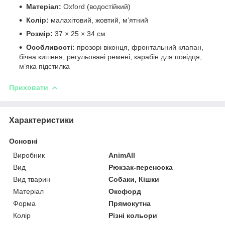
Матеріал:
Oxford (водостійкий)
Колір:
малахітовий, жовтий, м’ятний
Розмір:
37 × 25 × 34 см
Особливості:
прозорі віконця, фронтальний клапан,
бічна кишеня, регульовані ремені, карабін для повідця,
м’яка підстилка
Приховати
Характеристики
Основні
Виробник
AnimAll
Вид
Рюкзак-переноска
Вид тварин
Собаки, Кішки
Матеріал
Оксфорд
Форма
Прямокутна
Колір
Різні кольори