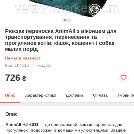
Рюкзак переноска AnimAll з віконцем для
транспортування, перенесення та
прогулянок котів, кішок, кошенят і собак
малих порід
Немає в наявності
Код: 184016
Роздріб
726
₴
Опис
Характеристики
Доставка
Оплата
Умови п
Опис
AnimAll HJ‑6011
— це оригінальний рюкзак‑переноска для
прогулянок і подорожей із домашніми улюбленцями. Завдяки