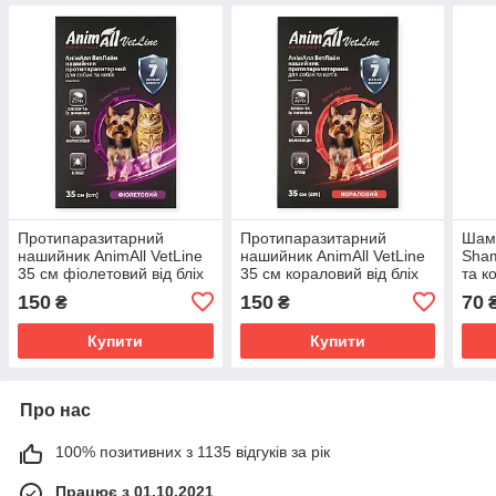
Протипаразитарний
Протипаразитарний
Шамп
нашийник AnimAll VetLine
нашийник AnimAll VetLine
Sham
35 см фіолетовий від бліх
35 см кораловий від бліх
та к
та кліщів для котів і собак
та кліщів для котів і собак
аром
150
150
70
₴
₴
малих порід
малих порід
мл
Купити
Купити
Про нас
100% позитивних з 1135 відгуків за рік
Працює з 01.10.2021