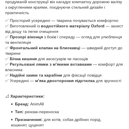
продуманій конструкції він нагадує компактну дорожню валізу
з округленими краями, поєднуючи стильний дизайн і
практичність.
✅ Просторий усередині — тварина почувається комфортно
✅ Виготовлений із
водостійкого матеріалу Oxford
— захист
від дощу та легке очищення
✅
Прозорі віконця
з боків і спереду — огляд для улюбленця
та вентиляція
✅
Фронтальний клапан на блискавці
— швидкий доступ до
тварини
✅
Бічна кишеня
для аксесуарів чи ласощів
✅
Регульовані лямки з м’якими вставками
— комфорт для
власника
✅
Надійні замки та карабіни
для фіксації повідця
✅ Усередині —
м’яка двостороння підстилка
для зручності
📐
Характеристики:
Бренд:
AnimAll
Тип:
рюкзак‑переноска
Призначення:
для котів, собак дрібних порід,
кошенят, цуценят