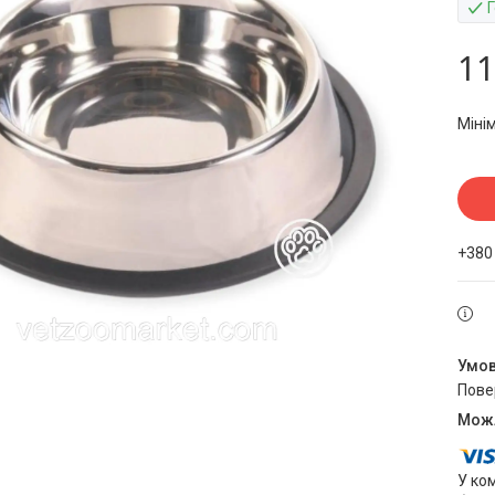
Г
11
Міні
+380
пов
У ко