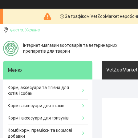
🕒 За графіком VetZooMarket неробочи
Фастів, Україна
Інтернет-магазин зоотоварів та ветеринарних
препаратів для тварин
VetZooMarket
Корм, аксесуари та гігієна для
котів і собак
Корм і аксесуари для птахів
Корм і аксесуари для гризунів
Комбікорм, премікси та кормові
добавки