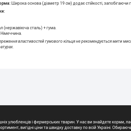
орма:
Широка основа (діаметр 19 см) додає стійкості, запобігаючи
ки:
.
л (нержавіюча сталь) + гума.
 Німеччина.
ереження властивостей гумового кільця не рекомендується мити мис
атурах.
х улюбленців і фермерських тварин. У нас ви знайдете корми, ласощ
ртимент, вигідні ціни та швидку доставку по всій Україні. Обираюч