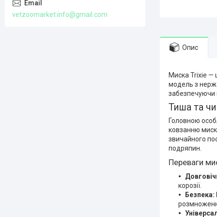
vetzoomarket.info@gmail.com
Опис
Миска Trixie —
модель з нержа
забезпечуючи г
Тиша та чи
Головною особл
ковзанню миски
звичайного пос
подряпин.
Переваги мис
Довговіч
корозії.
Безпека:
розмноженн
Універсал