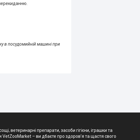
 перекиданню.
ку в посудомийній машині при
і, ветеринарні препарати, засоби гігієни, іграшки та
и VetZooMarket – ви дбаєте про здоров’я та щастя свого