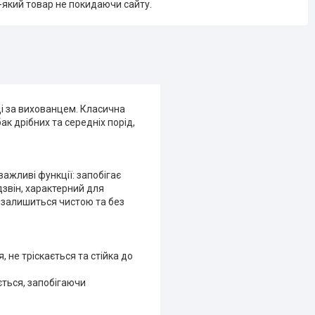
-який товар не покидаючи сайту.
ді за вихованцем. Класична
к дрібних та середніх порід,
важливі функції: запобігає
дзвін, характерний для
а залишиться чистою та без
, не тріскається та стійка до
иється, запобігаючи