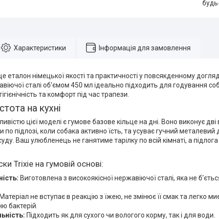
будь
Характеристики
Інформація для замовлення
 це еталон німецької якості та практичності у повсякденному догля
віючої сталі об'ємом 450 мл ідеально підходить для годування соба
ігієнічність та комфорт під час трапези.
стота на кухні
ивістю цієї моделі є гумове базове кільце на дні. Воно виконує дві 
 по підлозі, коли собака активно їсть, та усуває гучний металевий 
уду. Ваш улюбленець не ганятиме тарілку по всій кімнаті, а підлог
ки Trixie на гумовій основі:
ність:
Виготовлена з високоякісної нержавіючої сталі, яка не б'ється
Матеріал не вступає в реакцію з їжею, не змінює її смак та легко м
ю бактерій.
ьність:
Підходить як для сухого чи вологого корму, так і для води.