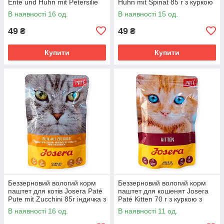
Ente und Huhn mit Petersilie
Huhn mit Spinat 85 г з куркою
85г качка та курка з
зі шпинатом, псиліумом та
В наявності 16 од.
В наявності 15 од.
петрушкою, псиліумом
лососевою олією
49
49
₴
₴
Купити
Купити
Беззерновий вологий корм
Беззерновий вологий корм
паштет для котів Josera Paté
паштет для кошенят Josera
Pute mit Zucchini 85г індичка з
Paté Kitten 70 г з куркою з
цукіні, псиліумом та
лососевою олією, морквою
В наявності 16 од.
В наявності 11 од.
лососевою олією
та псиліумом