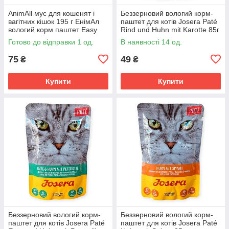
AnimAll мус для кошенят і
Беззерновий вологий корм-
вагітних кішок 195 г ЕнімАл
паштет для котів Josera Paté
вологий корм паштет Easy
Rind und Huhn mit Karotte 85г
Start для легкого старту
з яловичиною та куркою з
Готово до відправки 1 од.
В наявності 14 од.
морквою, псиліумом
75
49
₴
₴
Купити
Купити
Беззерновий вологий корм-
Беззерновий вологий корм-
паштет для котів Josera Paté
паштет для котів Josera Paté