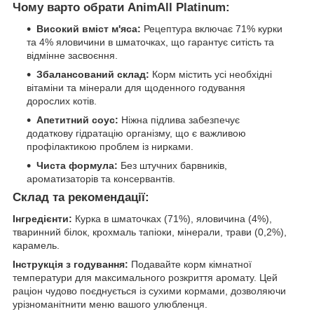
Чому варто обрати AnimAll Platinum:
Високий вміст м'яса:
Рецептура включає 71% курки
та 4% яловичини в шматочках, що гарантує ситість та
відмінне засвоєння.
Збалансований склад:
Корм містить усі необхідні
вітаміни та мінерали для щоденного годування
дорослих котів.
Апетитний соус:
Ніжна підлива забезпечує
додаткову гідратацію організму, що є важливою
профілактикою проблем із нирками.
Чиста формула:
Без штучних барвників,
ароматизаторів та консервантів.
Склад та рекомендації:
Інгредієнти:
Курка в шматочках (71%), яловичина (4%),
тваринний білок, крохмаль тапіоки, мінерали, трави (0,2%),
карамель.
Інструкція з годування:
Подавайте корм кімнатної
температури для максимального розкриття аромату. Цей
раціон чудово поєднується із сухими кормами, дозволяючи
урізноманітнити меню вашого улюбленця.