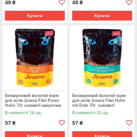
49
49
₴
₴
Купити
Купити
Беззерновий вологий корм
Беззерновий вологий корм
для котів Josera Filet Pures
для котів Josera Filet Huhn
Huhn 70г соковиті шматочки
mit Ente 70г соковиті
курки у курячому бульйоні
шматочки курячого філе та
В наявності 16 од.
В наявності 15 од.
для дорослих котів
качиних сердець у бульйоні
57
57
₴
₴
Купити
Купити