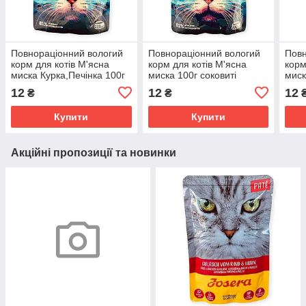
Повнораціонний вологий
Повнораціонний вологий
Повн
корм для котів М'ясна
корм для котів М'ясна
корм
миска Курка,Печінка 100г
миска 100г соковиті
миск
соковиті шматочки в соусі
шматочки в соусі з куркою,
соко
12
12
12
₴
₴
з куркою, яловичиною та
яловичиною, індичкою та
з ку
печінкою
печінкою
кро
Купити
Купити
Акційні пропозиції та новинки