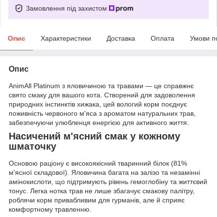
Замовлення під захистом
Опис
Характеристики
Доставка
Оплата
Умови п
Опис
AnimAll Platinum з яловичиною та травами — це справжнє
свято смаку для вашого кота. Створений для задоволення
природних інстинктів хижака, цей вологий корм поєднує
поживність червоного м'яса з ароматом натуральних трав,
забезпечуючи улюбленця енергією для активного життя.
Насичений м'ясний смак у кожному
шматочку
Основою раціону є високоякісний тваринний білок (81%
м'ясної складової). Яловичина багата на залізо та незамінні
амінокислоти, що підтримують рівень гемоглобіну та життєвий
тонус. Легка нотка трав не лише збагачує смакову палітру,
роблячи корм привабливим для гурманів, але й сприяє
комфортному травленню.