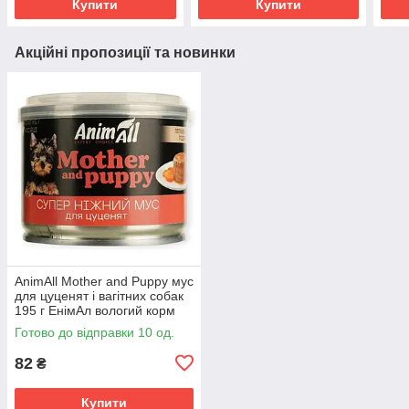
Купити
Купити
Акційні пропозиції та новинки
AnimAll Mother and Puppy мус
для цуценят і вагітних собак
195 г ЕнімАл вологий корм
паштет для легкого старту
Готово до відправки 10 од.
82
₴
Купити