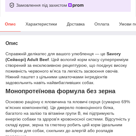
Замовлення під захистом
Опис
Характеристики
Доставка
Оплата
Умови п
Опис
Справжній делікатес для вашого улюбленця — це
Savory
(Сейворі) Adult Beef
. Цей вологий корм класу суперпреміум
створений за ексклюзивною рецептурою, що поєднує високу
поживність червоного м'яса та легкість засвоєння овочів.
Ніжний паштет з цільними шматочками інгредієнтів
задовольнить навіть найвибагливіших собак.
Монопротеїнова формула без зерна
Основою раціону є яловичина та яловичі серця (сумарно 69%
м'ясних компонентів). Це джерело повноцінного білка,
багатого на залізо та вітаміни групи В, які підтримують
енергію собаки та здоров'я кровоносної системи. Відсутність у
складі курки, зерна та глютену робить цей корм ідеальним
вибором для собак, схильних до алергій або розладів