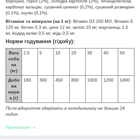
борошно, горох (2%), солодка картопля (2%), лігноцелюлоза,
карбонат кальцію, сушений шпинат (0,2%), сушений розмарин
(0,1%), інулін (0,1%).
Вітаміни та мінерали (на 1 кг):
Вітамін D3 250 МО, Вітамін Е
120 мг, біотин 0,3 мг, цинк 12 мг, залізо 10 мг, марганець 1,5
мг, йодид калію 0,5 мг, мідь 0,5 мг.
Норми годування (г/добу):
Вага
2.5
5
10
20
30
40
50
соба
ки
(кг)
Добо
180
300
450
800
1000
1200
1400
ва
норм
а (г)
Після відкриття зберігати в холодильнику не більше 24
годин.
Приховати