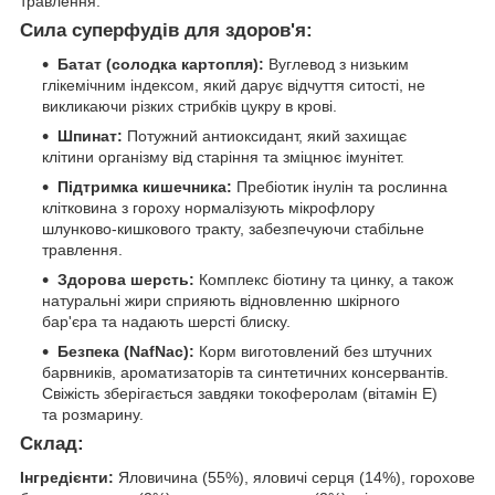
травлення.
Сила суперфудів для здоров'я:
Батат (солодка картопля):
Вуглевод з низьким
глікемічним індексом, який дарує відчуття ситості, не
викликаючи різких стрибків цукру в крові.
Шпинат:
Потужний антиоксидант, який захищає
клітини організму від старіння та зміцнює імунітет.
Підтримка кишечника:
Пребіотик інулін та рослинна
клітковина з гороху нормалізують мікрофлору
шлунково-кишкового тракту, забезпечуючи стабільне
травлення.
Здорова шерсть:
Комплекс біотину та цинку, а також
натуральні жири сприяють відновленню шкірного
бар'єра та надають шерсті блиску.
Безпека (NafNac):
Корм виготовлений без штучних
барвників, ароматизаторів та синтетичних консервантів.
Свіжість зберігається завдяки токоферолам (вітамін Е)
та розмарину.
Склад:
Інгредієнти:
Яловичина (55%), яловичі серця (14%), горохове