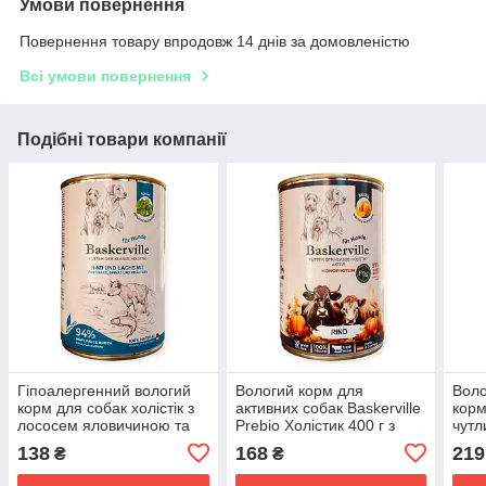
Умови повернення
Повернення товару впродовж 14 днів за домовленістю
Всі умови повернення
Подібні товари компанії
Гіпоалергенний вологий
Вологий корм для
Воло
корм для собак холістік з
активних собак Baskerville
корм
лососем яловичиною та
Prebio Холістик 400 г з
чутл
шпинатом Baskerville
яловичиною та гарбузом
Baske
138
168
219
₴
₴
Holistic 400г​​​​​​​
Олен