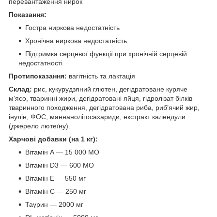
перевантаження нирок
Показання:
Гостра ниркова недостатність
Хронічна ниркова недостатність
Підтримка серцевої функції при хронічній серцевій
недостатності
Протипоказання:
вагітність та лактація
Склад:
рис, кукурудзяний глютен, дегідратоване куряче
м’ясо, тваринні жири, дегідратовані яйця, гідролізат білків
тваринного походження, дегідратована риба, риб’ячий жир,
інулін, ФОС, маннанолігосахариди, екстракт календули
(джерело лютеїну).
Харчові добавки (на 1 кг):
Вітамін А — 15 000 МО
Вітамін D3 — 600 МО
Вітамін Е — 550 мг
Вітамін С — 250 мг
Таурин — 2000 мг