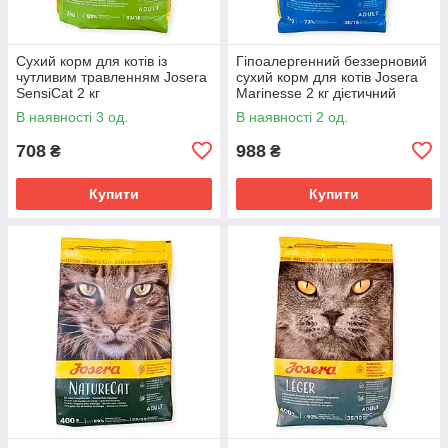
Сухий корм для котів із
Гіпоалергенний беззерновий
чутливим травленням Josera
сухий корм для котів Josera
SensiCat 2 кг
Marinesse 2 кг дієтичний
легкозасвоюваний раціон із
раціон із сушеним лососем,
В наявності 3 од.
В наявності 2 од.
сушеною птицею, рисом,
картоплею, горохом
кукурудзою
708
988
₴
₴
Купити
Купити