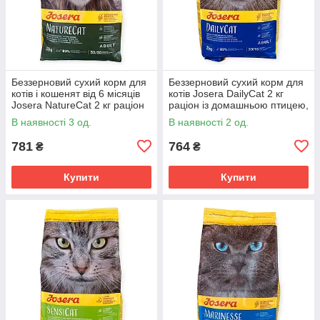
Беззерновий сухий корм для
Беззерновий сухий корм для
котів і кошенят від 6 місяців
котів Josera DailyCat 2 кг
Josera NatureCat 2 кг раціон
раціон із домашньою птицею,
із птицею, лососем, бататом
бататом, травами, фруктами,
В наявності 3 од.
В наявності 2 од.
проти клубків шерсті
781
764
₴
₴
Купити
Купити