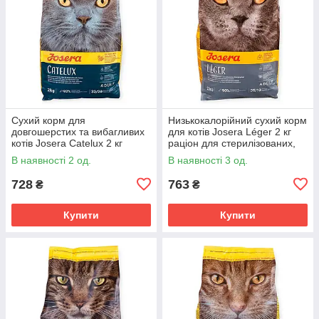
Сухий корм для
Низькокалорійний сухий корм
довгошерстих та вибагливих
для котів Josera Léger 2 кг
котів Josera Catelux 2 кг
раціон для стерилізованих,
раціон із качкою, картоплею,
кастрованих та малоактивних
В наявності 2 од.
В наявності 3 од.
висівками подорожника
котів
728
763
₴
₴
Купити
Купити