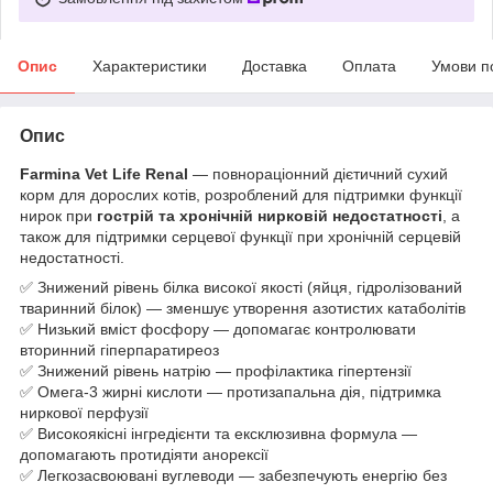
Опис
Характеристики
Доставка
Оплата
Умови п
Опис
Farmina Vet Life Renal
— повнораціонний дієтичний сухий
корм для дорослих котів, розроблений для підтримки функції
нирок при
гострій та хронічній нирковій недостатності
, а
також для підтримки серцевої функції при хронічній серцевій
недостатності.
✅ Знижений рівень білка високої якості (яйця, гідролізований
тваринний білок) — зменшує утворення азотистих катаболітів
✅ Низький вміст фосфору — допомагає контролювати
вторинний гіперпаратиреоз
✅ Знижений рівень натрію — профілактика гіпертензії
✅ Омега‑3 жирні кислоти — протизапальна дія, підтримка
ниркової перфузії
✅ Високоякісні інгредієнти та ексклюзивна формула —
допомагають протидіяти анорексії
✅ Легкозасвоювані вуглеводи — забезпечують енергію без