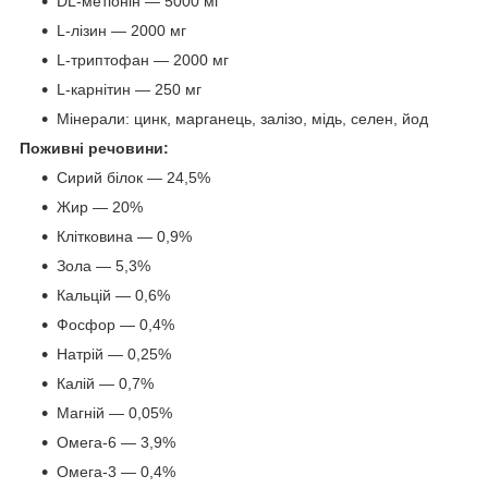
DL-метіонін — 5000 мг
L-лізин — 2000 мг
L-триптофан — 2000 мг
L-карнітин — 250 мг
Мінерали: цинк, марганець, залізо, мідь, селен, йод
Поживні речовини:
Сирий білок — 24,5%
Жир — 20%
Клітковина — 0,9%
Зола — 5,3%
Кальцій — 0,6%
Фосфор — 0,4%
Натрій — 0,25%
Калій — 0,7%
Магній — 0,05%
Омега‑6 — 3,9%
Омега‑3 — 0,4%