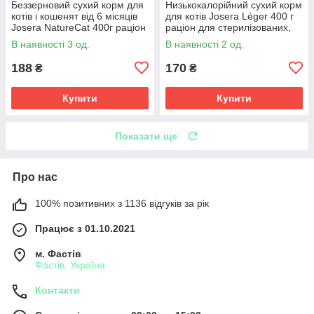
Беззерновий сухий корм для
Низькокалорійний сухий корм
котів і кошенят від 6 місяців
для котів Josera Léger 400 г
Josera NatureCat 400г раціон
раціон для стерилізованих,
із птицею, лососем, бататом
кастрованих та малоактивних
В наявності 3 од.
В наявності 2 од.
котів
188
170
₴
₴
Купити
Купити
Показати ще
Про нас
100% позитивних з 1136 відгуків за рік
Працює з 01.10.2021
м. Фастів
Фастів, Україна
Контакти