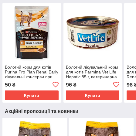
Вологий корм для котів
Вологий лікувальний корм
Воло
Purina Pro Plan Renal Early
для котів Farmina Vet Life
для 
лікувальні консерви при
Hepatic 85 г, ветеринарна
Rena
нирковій недостатності з
дієта паштет при хронічній
дієт
50
96
98
₴
₴
куркою 85г
печінковій недостатності
нирк
Купити
Купити
Акційні пропозиції та новинки