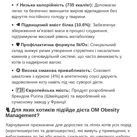
⚡️ Низька калорійність (735 ккал/кг):
Допомагає
легко та безпечно зменшити жирові відкладення без
відчуття постійного голоду у тварини.
🥩 Підвищений вміст білка (10.6%):
Забезпечує
збереження м'язової маси в процесі схуднення,
підтримуючи високий рівень метаболізму.
🛡 Профілактична формула St/Ox:
Спеціальний
склад знижує ризик утворення струвітних і оксалатних
каменів у сечовидільній системі, що часто виникають у
котів із надмірною вагою.
😋 Висока смакова привабливість:
Соковиті
шматочки з куркою (4%) в апетитному соусі дарують
задоволення коту навіть під час суворої дієти.
🇫🇷 Європейська якість:
Продукт розроблений
брендом Purina (Швейцарія) та вироблений на
сучасному заводі у Франції.
🐈 Для яких котиків підійде дієта OM Obesity
Management?
Харчування призначене для дорослих та літніх котів усіх порід
(короткошерстих та довгошерстих), які живуть у приміщенні, є
вибагливими до їжі або мають схильність до швидкого набору