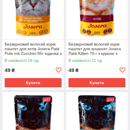
Беззерновий вологий корм
Беззерновий вологий корм
паштет для котів Josera Paté
паштет для кошенят Josera
Pute mit Zucchini 85г індичка з
Paté Kitten 70 г з куркою з
цукіні, псиліумом та
лососевою олією, морквою
В наявності 16 од.
В наявності 11 од.
лососевою олією
та псиліумом
49
49
₴
₴
Купити
Купити