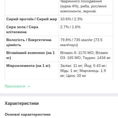
тваринного походження
(курка 4%), риба, рослинні
компоненти, зернові.
Сирий протеїн / Сирий жир
10.6% / 2.3%
Сира зола / Сира
2.7% / 1.6%
клітковина
Вологість / Енергетична
79.8% / 735 ккал/кг (73.5
цінність
ккал/пауч)
Вітамінний комплекс (на 1
Вітамін A: 1170 МО; Вітамін
кг)
D3: 165 МО; Таурин: 1434 мг
Мікроелементи (на 1 кг)
Залізо: 11 мг; Йод: 0.43 мг;
Мідь: 1 мг; Марганець: 1.9
мг; Цинк: 20 мг
Приховати
Характеристики
Основні характеристики