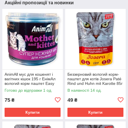
Акційні пропозиції та новинки
AnimAll мус для кошенят і
Беззерновий вологий корм-
вагітних кішок 195 г ЕнімАл
паштет для котів Josera Paté
вологий корм паштет Easy
Rind und Huhn mit Karotte 85г
Start для легкого старту
з яловичиною та куркою з
Готово до відправки 1 од.
В наявності 14 од.
морквою, псиліумом
75
49
₴
₴
Купити
Купити