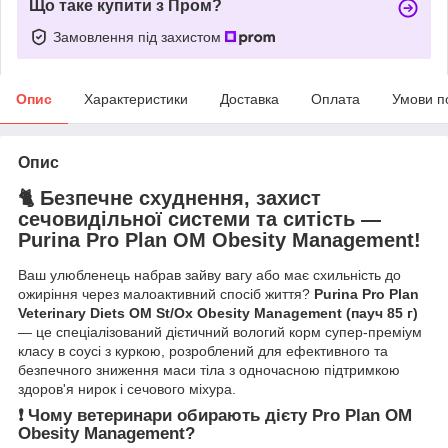
Що таке купити з Пром?
Замовлення під захистом
Опис
Характеристики
Доставка
Оплата
Умови п
Опис
🐈 Безпечне схуднення, захист
сечовидільної системи та ситість —
Purina Pro Plan OM Obesity Management!
Ваш улюбленець набрав зайву вагу або має схильність до
ожиріння через малоактивний спосіб життя?
Purina Pro Plan
Veterinary Diets OM St/Ox Obesity Management (пауч 85 г)
— це спеціалізований дієтичний вологий корм супер-преміум
класу в соусі з куркою, розроблений для ефективного та
безпечного зниження маси тіла з одночасною підтримкою
здоров'я нирок і сечового міхура.
❗️ Чому ветеринари обирають дієту Pro Plan OM
Obesity Management?