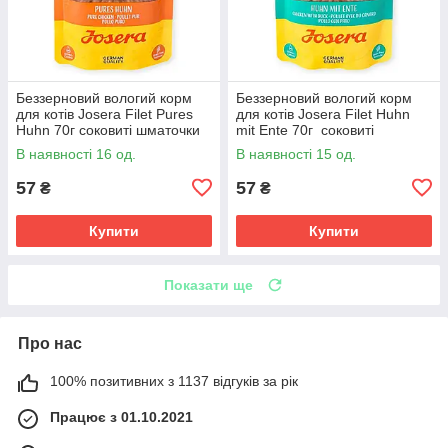
Беззерновий вологий корм
Беззерновий вологий корм
для котів Josera Filet Pures
для котів Josera Filet Huhn
Huhn 70г соковиті шматочки
mit Ente 70г соковиті
курки у курячому бульйоні
шматочки курячого філе та
В наявності 16 од.
В наявності 15 од.
для дорослих котів
качиних сердець у бульйоні
57
57
₴
₴
Купити
Купити
Показати ще
Про нас
100% позитивних з 1137 відгуків за рік
Працює з 01.10.2021