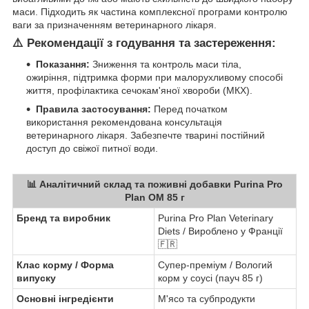
маси. Підходить як частина комплексної програми контролю
ваги за призначенням ветеринарного лікаря.
⚠️ Рекомендації з годування та застереження:
Показання:
Зниження та контроль маси тіла,
ожиріння, підтримка форми при малорухливому способі
життя, профілактика сечокам'яної хвороби (МКХ).
Правила застосування:
Перед початком
використання рекомендована консультація
ветеринарного лікаря. Забезпечте тварині постійний
доступ до свіжої питної води.
📊 Аналітичний склад та поживні добавки Purina Pro
Plan OM 85 г
Бренд та виробник
Purina Pro Plan Veterinary
Diets / Вироблено у Франції
🇫🇷
Клас корму / Форма
Супер-преміум / Вологий
випуску
корм у соусі (пауч 85 г)
Основні інгредієнти
М'ясо та субпродукти