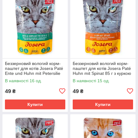
Беззерновий вологий корм-
Беззерновий вологий корм-
паштет для котів Josera Paté
паштет для котів Josera Paté
Ente und Huhn mit Petersilie
Huhn mit Spinat 85 г з куркою
85г качка та курка з
зі шпинатом, псиліумом та
В наявності 16 од.
В наявності 15 од.
петрушкою, псиліумом
лососевою олією
49
49
₴
₴
Купити
Купити