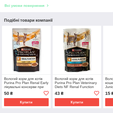
Всі умови повернення
Подібні товари компанії
Вологий корм для котів
Вологий корм для котів
Воло
Purina Pro Plan Renal Early
Purina Pro Plan Veterinary
коше
лікувальні консерви при
Diets NF Renal Function
Juni
нирковій недостатності з
Advanced Care з лососем
з ку
50
43
15
₴
₴
куркою 85г
85г при хворобах нирок
здор
Купити
Купити