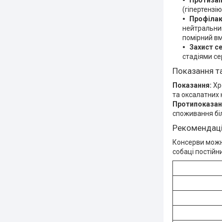
Протизап
(гіпертензі
Профілак
нейтральний
помірний в
Захист с
стадіями с
Показання т
Показання:
Хр
та оксалатних 
Протипоказан
споживання бі
Рекомендаці
Консерви можна
собаці постійн