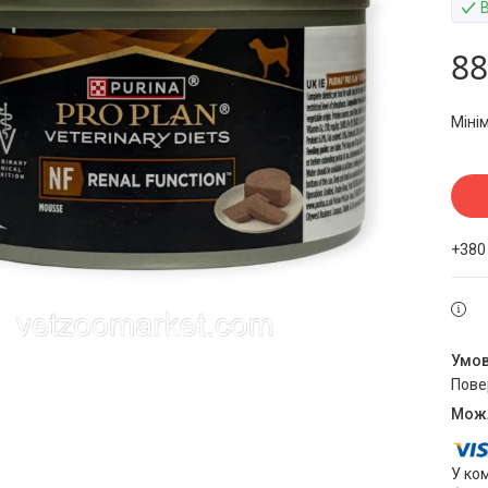
В
88
Міні
+380
пов
У ко