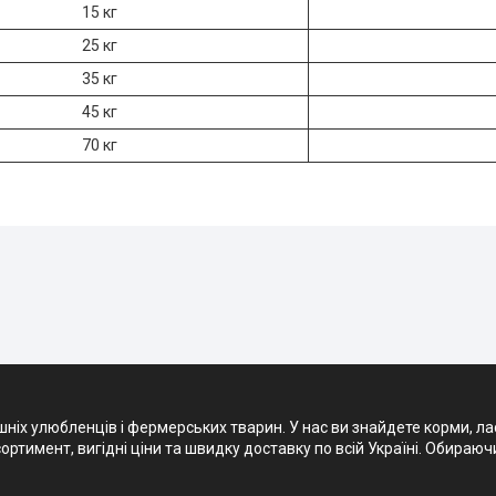
15 кг
25 кг
35 кг
45 кг
70 кг
х улюбленців і фермерських тварин. У нас ви знайдете корми, ласощ
ртимент, вигідні ціни та швидку доставку по всій Україні. Обираюч