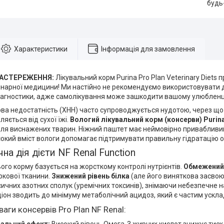
будь
Характеристики
Інформація для замовлення
ЗАСТЕРЕЖЕННЯ:
Лікувальний корм Purina Pro Plan Veterinary Diets
нарної медицини! Ми настійно не рекомендуємо використовувати д
іагностики, адже самолікування може зашкодити вашому улюблен
ова недостатність (ХНН) часто супроводжується нудотою, через що
ляється від сухої їжі.
Вологий лікувальний корм (консерви) Purina 
для виснажених тварин. Ніжний паштет має неймовірно привабливи
сокий вміст вологи допомагає підтримувати правильну гідратацію о
на дія дієти NF Renal Function
ього корму базується на жорсткому контролі нутрієнтів.
Обмежений
ркової тканини.
Знижений рівень білка
(але його виняткова засво
ичних азотних сполук (уремічних токсинів), знімаючи небезпечне н
іон зводить до мінімуму метаболічний ацидоз, який є частим ускл
ваги консервів Pro Plan NF Renal: