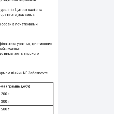
 у ниркових клубочках
ролітів. Цитрат калію та
 бореться з
уратами
; а
 собак із початковими
філактика уратних, цистинових
лейшманіозі.
, що вимагають високого
рмом лінійки NF. Забезпечте
ма (грамів/добу)
200 г
300 г
500 г