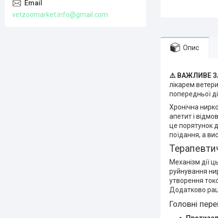
vetzoomarket.info@gmail.com
Опис
⚠️ ВАЖЛИВЕ 
лікарем ветери
попередньої д
Хронічна нирк
апетит і відмов
це порятунок 
поїдання, а ви
Терапевтич
Механізм дії ц
руйнування ни
утворення токс
Додатково рац
Головні пере