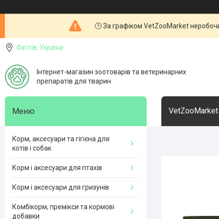
🕒 За графіком VetZooMarket неробочи
Фастів, Україна
Інтернет-магазин зоотоварів та ветеринарних
препаратів для тварин
VetZooMarket
Корм, аксесуари та гігієна для
котів і собак
Корм і аксесуари для птахів
Корм і аксесуари для гризунів
Комбікорм, премікси та кормові
добавки