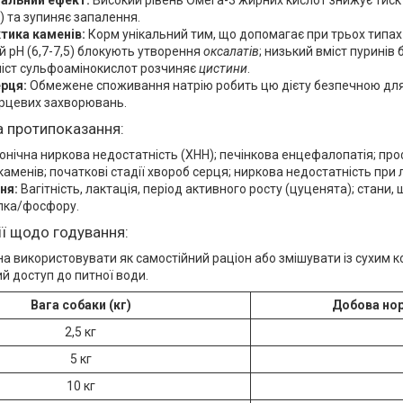
альний ефект:
Високий рівень Омега-3 жирних кислот знижує тиск
ю) та зупиняє запалення.
тика каменів:
Корм унікальний тим, що допомагає при трьох типах у
 pH (6,7-7,5) блокують утворення
оксалатів
; низький вміст пуринів
міст сульфоамінокислот розчиняє
цистини
.
ерця:
Обмежене споживання натрію робить цю дієту безпечною для
ерцевих захворювань.
а протипоказання:
онічна ниркова недостатність (ХНН); печінкова енцефалопатія; про
каменів; початкові стадії хвороб серця; ниркова недостатність при 
ня:
Вагітність, лактація, період активного росту (цуценята); стани
лка/фосфору.
ї щодо годування:
 використовувати як самостійний раціон або змішувати із сухим ко
ий доступ до питної води.
Вага собаки (кг)
Добова нор
2,5 кг
5 кг
10 кг