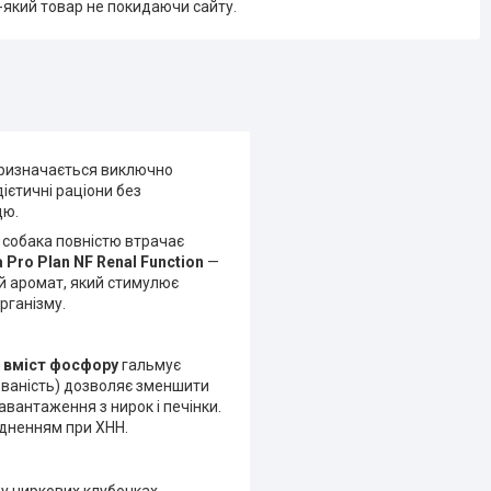
-який товар не покидаючи сайту.
 призначається виключно
ієтичні раціони без
цю.
 собака повністю втрачає
Pro Plan NF Renal Function
—
й аромат, який стимулює
рганізму.
 вміст фосфору
гальмує
юваність) дозволяє зменшити
авантаження з нирок і печінки.
адненням при ХНН.