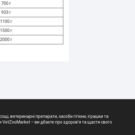
700 г
933 г
1100 г
1500 г
2000 г
і, ветеринарні препарати, засоби гігієни, іграшки та
и VetZooMarket – ви дбаєте про здоров’я та щастя свого