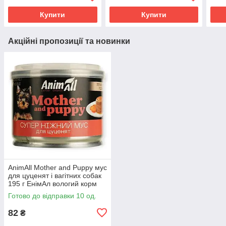
циститі
ветеринарна дієта
недо
Купити
Купити
Акційні пропозиції та новинки
AnimAll Mother and Puppy мус
для цуценят і вагітних собак
195 г ЕнімАл вологий корм
паштет для легкого старту
Готово до відправки 10 од.
82
₴