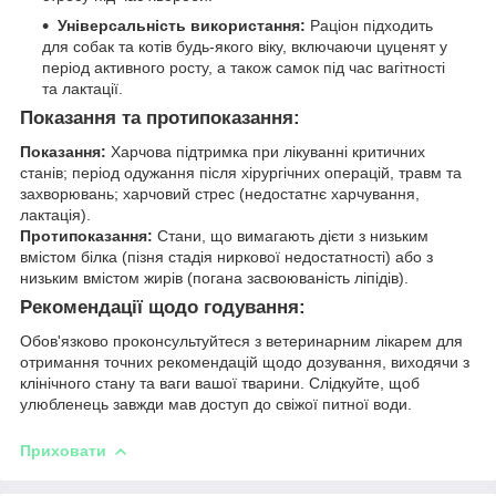
Універсальність використання:
Раціон підходить
для собак та котів будь-якого віку, включаючи цуценят у
період активного росту, а також самок під час вагітності
та лактації.
Показання та протипоказання:
Показання:
Харчова підтримка при лікуванні критичних
станів; період одужання після хірургічних операцій, травм та
захворювань; харчовий стрес (недостатнє харчування,
лактація).
Протипоказання:
Стани, що вимагають дієти з низьким
вмістом білка (пізня стадія ниркової недостатності) або з
низьким вмістом жирів (погана засвоюваність ліпідів).
Рекомендації щодо годування:
Обов'язково проконсультуйтеся з ветеринарним лікарем для
отримання точних рекомендацій щодо дозування, виходячи з
клінічного стану та ваги вашої тварини. Слідкуйте, щоб
улюбленець завжди мав доступ до свіжої питної води.
Приховати