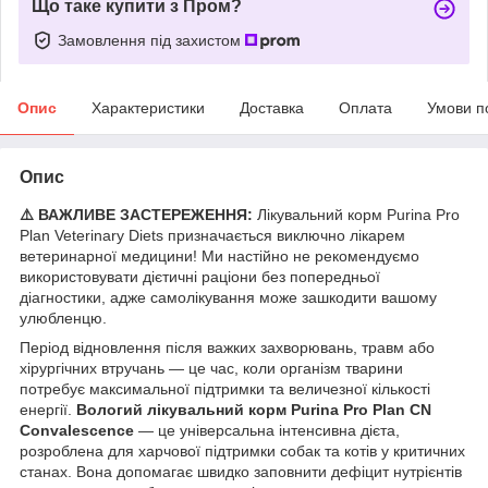
Що таке купити з Пром?
Замовлення під захистом
Опис
Характеристики
Доставка
Оплата
Умови п
Опис
⚠️ ВАЖЛИВЕ ЗАСТЕРЕЖЕННЯ:
Лікувальний корм Purina Pro
Plan Veterinary Diets призначається виключно лікарем
ветеринарної медицини! Ми настійно не рекомендуємо
використовувати дієтичні раціони без попередньої
діагностики, адже самолікування може зашкодити вашому
улюбленцю.
Період відновлення після важких захворювань, травм або
хірургічних втручань — це час, коли організм тварини
потребує максимальної підтримки та величезної кількості
енергії.
Вологий лікувальний корм Purina Pro Plan CN
Convalescence
— це універсальна інтенсивна дієта,
розроблена для харчової підтримки собак та котів у критичних
станах. Вона допомагає швидко заповнити дефіцит нутрієнтів