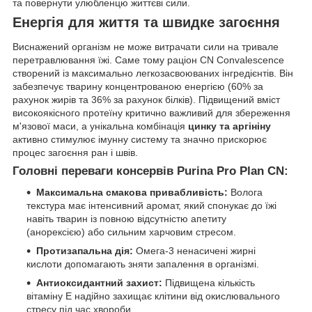
та повернути улюбленцю життєві сили.
Енергія для життя та швидке загоєння
Виснажений організм не може витрачати сили на тривале
перетравлювання їжі. Саме тому раціон CN Convalescence
створений із максимально легкозасвоюваних інгредієнтів. Він
забезпечує тварину концентрованою енергією (60% за
рахунок жирів та 36% за рахунок білків). Підвищений вміст
високоякісного протеїну критично важливий для збереження
м'язової маси, а унікальна комбінація
цинку та аргініну
активно стимулює імунну систему та значно прискорює
процес загоєння ран і швів.
Головні переваги консервів Purina Pro Plan CN:
Максимальна смакова привабливість:
Волога
текстура має інтенсивний аромат, який спонукає до їжі
навіть тварин із повною відсутністю апетиту
(анорексією) або сильним харчовим стресом.
Протизапальна дія:
Омега-3 ненасичені жирні
кислоти допомагають зняти запалення в організмі.
Антиоксидантний захист:
Підвищена кількість
вітаміну Е надійно захищає клітини від окислювального
стресу під час хвороби.