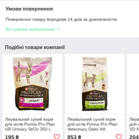
Умови повернення
Повернення товару впродовж 14 днів за домовленістю
Всі умови повернення
Подібні товари компанії
Лікувальний сухий корм
Лікувальний сухий корм
Ліку
для котів Purina Pro Plan
для котів Purina Pro Plan
для 
UR Urinary St/Ox 350 г,
Veterinary Diets HA
VD N
ветеринарна дієта при
Hypoallergenic,
Earl
195
853
204
₴
₴
сечокам'яній хворобі та
гіпоалергенна
дієт