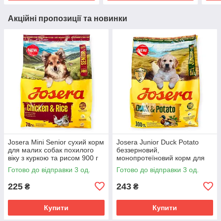
Акційні пропозиції та новинки
Josera Mini Senior сухий корм
Josera Junior Duck Potato
для малих собак похилого
беззерновий,
віку з куркою та рисом 900 г
монопротеїновий корм для
безглютеновий з дрібними
цуценят з качкою та
Готово до відправки 3 од.
Готово до відправки 3 од.
крокетами
картоплею 900 г
монопротеїновий для всіх
225
243
₴
₴
порід
Купити
Купити