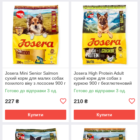
Josera Mini Senior Salmon
Josera High Protein Adult
сухий корм для малих собак
сухий корм для собак з
похилого віку з лососем 900 г
куркою 900 г безглютеновий
беззерновий
для активних робочих та
Готово до відправки 3 од.
Готово до відправки 3 од.
монопротеїновий
спортивних порід
227
210
₴
₴
Купити
Купити