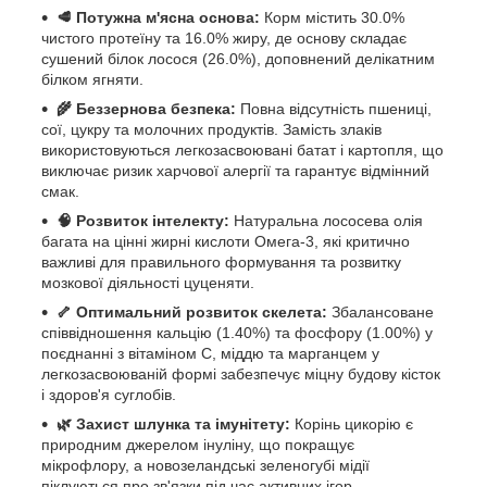
🥩 Потужна м'ясна основа:
Корм містить 30.0%
чистого протеїну та 16.0% жиру, де основу складає
сушений білок лосося (26.0%), доповнений делікатним
білком ягняти.
🌾 Беззернова безпека:
Повна відсутність пшениці,
сої, цукру та молочних продуктів. Замість злаків
використовуються легкозасвоювані батат і картопля, що
виключає ризик харчової алергії та гарантує відмінний
смак.
🧠 Розвиток інтелекту:
Натуральна лососева олія
багата на цінні жирні кислоти Омега-3, які критично
важливі для правильного формування та розвитку
мозкової діяльності цуценяти.
🦴 Оптимальний розвиток скелета:
Збалансоване
співвідношення кальцію (1.40%) та фосфору (1.00%) у
поєднанні з вітаміном C, міддю та марганцем у
легкозасвоюваній формі забезпечує міцну будову кісток
і здоров'я суглобів.
🌿 Захист шлунка та імунітету:
Корінь цикорію є
природним джерелом інуліну, що покращує
мікрофлору, а новозеландські зеленогубі мідії
піклуються про зв'язки під час активних ігор.