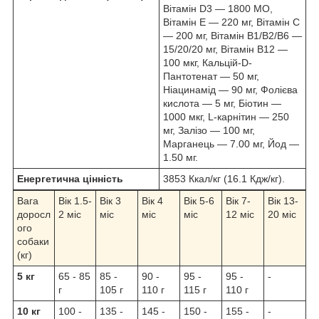
Вітамін D3 — 1800 МО,
Вітамін Е — 220 мг, Вітамін С
— 200 мг, Вітамін B1/B2/B6 —
15/20/20 мг, Вітамін В12 —
100 мкг, Кальцій-D-
Пантотенат — 50 мг,
Ніацинамід — 90 мг, Фолієва
кислота — 5 мг, Біотин —
1000 мкг, L-карнітин — 250
мг, Залізо — 100 мг,
Марганець — 7.00 мг, Йод —
1.50 мг.
Енергетична цінність
3853 Ккал/кг (16.1 Кдж/кг).
Вага
Вік 1.5-
Вік 3
Вік 4
Вік 5-6
Вік 7-
Вік 13-
доросл
2 міс
міс
міс
міс
12 міс
20 міс
ого
собаки
(кг)
5 кг
65 - 85
85 -
90 -
95 -
95 -
-
г
105 г
110 г
115 г
110 г
10 кг
100 -
135 -
145 -
150 -
155 -
-