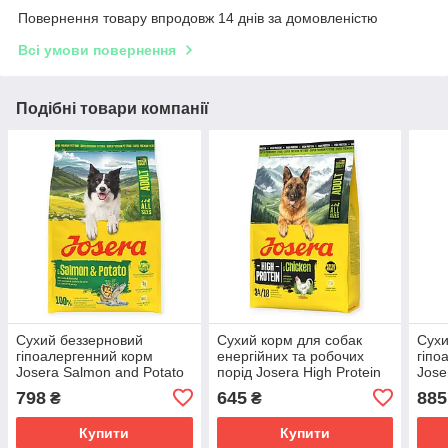
Повернення товару впродовж 14 днів за домовленістю
Всі умови повернення
Подібні товари компанії
Сухий беззерновий
Сухий корм для собак
Сухи
гіпоалергенний корм
енергійних та робочих
гіпо
Josera Salmon and Potato
порід Josera High Protein
Jose
3 кг для дорослих та літніх
Chicken з м'ясом курки
Salm
798
645
885
₴
₴
собак з лососем і
високобілковий корм 3 кг
соба
картоплею
лос
Купити
Купити