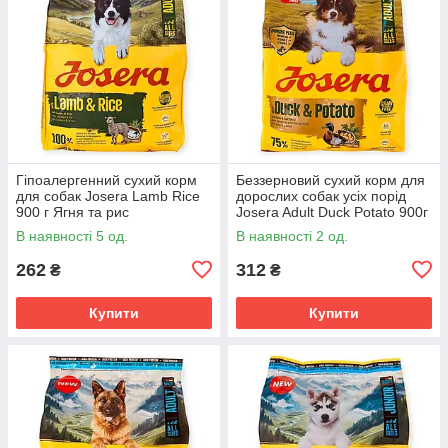
Гіпоалергенний сухий корм
Беззерновий сухий корм для
для собак Josera Lamb Rice
дорослих собак усіх порід
900 г Ягня та рис
Josera Adult Duck Potato 900г
монопротеїновий раціон для
гіпоалергенний раціон з
В наявності 5 од.
В наявності 2 од.
собак із чутливим
качкою
травленням
262
312
₴
₴
Купити
Купити