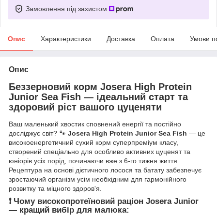
Замовлення під захистом
Опис
Характеристики
Доставка
Оплата
Умови п
Опис
Беззерновий корм Josera High Protein
Junior Sea Fish — ідеальний старт та
здоровий ріст вашого цуценяти
Ваш маленький хвостик сповнений енергії та постійно
досліджує світ? 🐾
Josera High Protein Junior Sea Fish
— це
високоенергетичний сухий корм суперпреміум класу,
створений спеціально для особливо активних цуценят та
юніорів усіх порід, починаючи вже з 6-го тижня життя.
Рецептура на основі дієтичного лосося та батату забезпечує
зростаючий організм усім необхідним для гармонійного
розвитку та міцного здоров'я.
❗️ Чому високопротеїновий раціон Josera Junior
— кращий вибір для малюка: