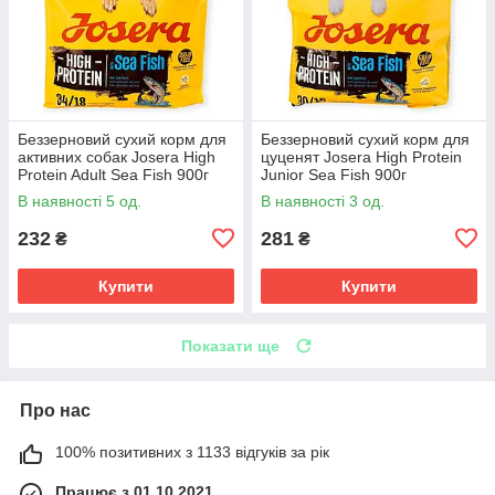
Беззерновий сухий корм для
Беззерновий сухий корм для
активних собак Josera High
цуценят Josera High Protein
Protein Adult Sea Fish 900г
Junior Sea Fish 900г
раціон з морською рибою,
високоенергетичний раціон з
В наявності 5 од.
В наявності 3 од.
лососем, мідіями
морською рибою, лососем
232
281
₴
₴
Купити
Купити
Показати ще
Про нас
100% позитивних з 1133 відгуків за рік
Працює з 01.10.2021