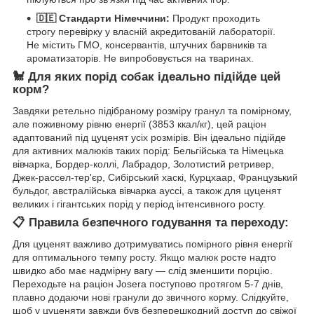
🇩🇪 Стандарти Німеччини:
Продукт проходить
строгу перевірку у власній акредитованій лабораторії.
Не містить ГМО, консервантів, штучних барвників та
ароматизаторів. Не випробовується на тваринах.
🐩 Для яких порід собак ідеально підійде цей
корм?
Завдяки ретельно підібраному розміру гранул та помірному,
але поживному рівню енергії (3853 ккал/кг), цей раціон
адаптований під цуценят усіх розмірів. Він ідеально підійде
для активних малюків таких порід: Бельгійська та Німецька
вівчарка, Бордер-коллі, Лабрадор, Золотистий ретривер,
Джек-рассел-тер'єр, Сибірський хаскі, Курцхаар, Французький
бульдог, австралійська вівчарка ауссі, а також для цуценят
великих і гігантських порід у період інтенсивного росту.
📋 Правила безпечного годування та переходу:
Для цуценят важливо дотримуватись помірного рівня енергії
для оптимального темпу росту. Якщо малюк росте надто
швидко або має надмірну вагу — слід зменшити порцію.
Переходьте на раціон Josera поступово протягом 5-7 днів,
плавно додаючи нові гранули до звичного корму. Слідкуйте,
щоб у цуценяти завжди був безперешкодний доступ до свіжої