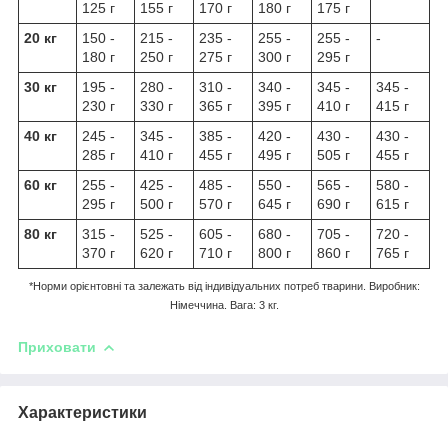
125 г
155 г
170 г
180 г
175 г
20 кг
150 -
215 -
235 -
255 -
255 -
-
180 г
250 г
275 г
300 г
295 г
30 кг
195 -
280 -
310 -
340 -
345 -
345 -
230 г
330 г
365 г
395 г
410 г
415 г
40 кг
245 -
345 -
385 -
420 -
430 -
430 -
285 г
410 г
455 г
495 г
505 г
455 г
60 кг
255 -
425 -
485 -
550 -
565 -
580 -
295 г
500 г
570 г
645 г
690 г
615 г
80 кг
315 -
525 -
605 -
680 -
705 -
720 -
370 г
620 г
710 г
800 г
860 г
765 г
*Норми орієнтовні та залежать від індивідуальних потреб тварини. Виробник:
Німеччина. Вага: 3 кг.
Приховати
Характеристики