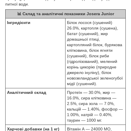
питної води.
📊 Склад та аналітичні показники Josera Junior
Інгредієнти
Білок лосося (сушений)
26.0%, картопля (сушена),
батат (сушений), жир
домашньої птиці,
картопляний білок, бурякова
клітковина, білок ягняти
(сушений), білок риби
(гідролізований), мелений
корінь цикорію (природне
джерело інуліну), білок
новозеландської зеленогубої
мідії (сушений).
Аналітичний склад
Протеїн — 30.0%, жир —
16.0%, сира клітковина —
2.5%, сира зола — 7.0%,
кальцій — 1.40%, фосфор —
1.00%, натрій — 0.40%,
таурин — 1000 мг.
Харчові добавки (на 1 кг)
Вітамін А — 24000 МО,