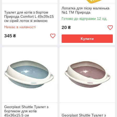
Лопатка для піску маленька
Туалет для котів з бортом
№1 ТМ Природа
Природа Comfort L 49х39х15
Готово до відправки 12 од.
см сірий лоток зі знімною
рамкою для кошенят та
Немає в наявності
20
₴
дорослих кішок
345
₴
Купити
Georplast Shuttle Туалет з
бортиком для котів
45x36x15.5 см
Georplast Shuttle Туалет з