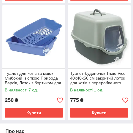
Туалет для котів та кішок
Туалет-будиночок Trixie Vico
глибокий із сіткою Природа
40х40х56 см закритий лоток
Барсік, Лоток з бортиком для
для котів з переробленого
кота Барсик 40×30×11 см
пластику, антрацит/сіро-
В наявності 7 од.
В наявності 1 од.
зелений
250
775
₴
₴
Купити
Купити
Про нас