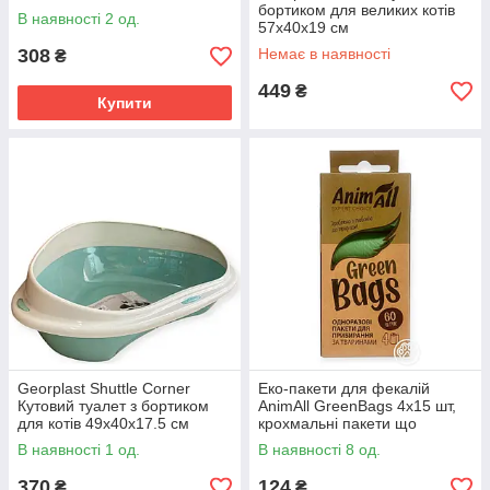
бортиком для великих котів
В наявності 2 од.
57x40x19 см
308
Немає в наявності
₴
449
₴
Купити
Georplast Shuttle Corner
Еко-пакети для фекалій
Кутовий туалет з бортиком
AnimAll GreenBags 4х15 шт,
для котів 49х40х17.5 см
крохмальні пакети що
розкладаються, змінні рулони
В наявності 1 од.
В наявності 8 од.
для диспенсера
370
124
₴
₴