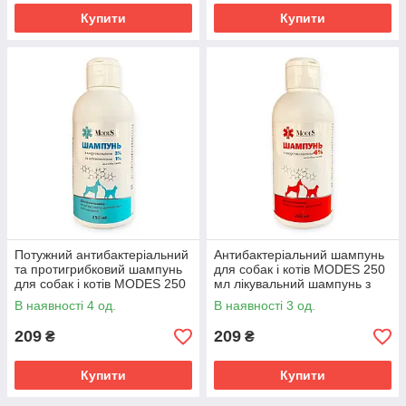
Купити
Купити
Потужний антибактеріальний
Антибактеріальний шампунь
та протигрибковий шампунь
для собак і котів MODES 250
для собак і котів MODES 250
мл лікувальний шампунь з
мл з хлоргексидином,
хлоргексидином , екстрактом
В наявності 4 од.
В наявності 3 од.
кетоконазолом
алое та олією м'яти
209
209
₴
₴
Купити
Купити