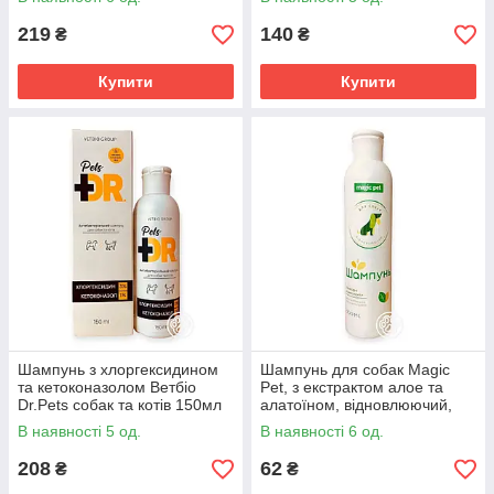
кішок 150 мл
219
140
₴
₴
Купити
Купити
Шампунь з хлоргексидином
Шампунь для собак Magic
та кетоконазолом Ветбіо
Pet, з екстрактом алое та
Dr.Pets собак та котів 150мл
алатоїном, відновлюючий,
200 мл
В наявності 5 од.
В наявності 6 од.
208
62
₴
₴