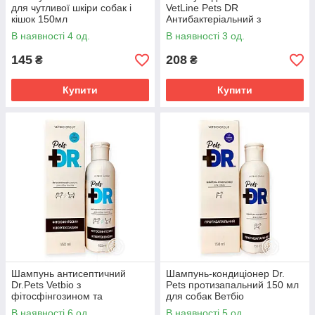
для чутливої шкіри собак і
VetLine Pets DR
кішок 150мл
Антибактеріальний з
хлоргексидином 150 мл
В наявності 4 од.
В наявності 3 од.
145
208
₴
₴
Купити
Купити
Шампунь антисептичний
Шампунь-кондиціонер Dr.
Dr.Pets Vetbio з
Pets протизапальний 150 мл
фітосфінгозином та
для собак Ветбіо
хлоргексидином для собак і
В наявності 6 од.
В наявності 5 од.