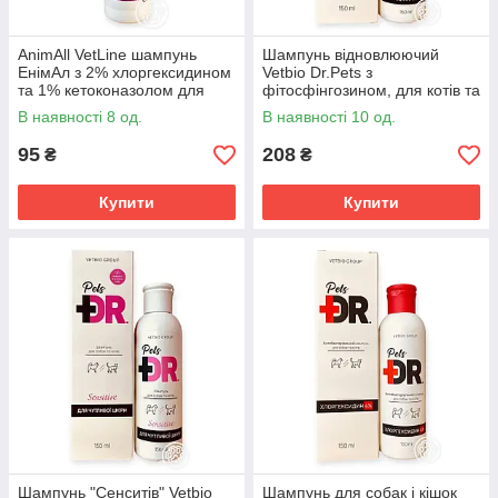
AnimAll VetLine шампунь
Шампунь відновлюючий
ЕнімАл з 2% хлоргексидином
Vetbio Dr.Pets з
та 1% кетоконазолом для
фітосфінгозином, для котів та
собак та котів 250 мл
собак, 150 мл Ветбіо
В наявності 8 од.
В наявності 10 од.
95
208
₴
₴
Купити
Купити
Шампунь "Сенситів" Vetbio
Шампунь для собак і кішок